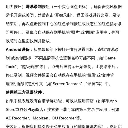
用力按压）
屏幕录制
按钮（一个实心圆点图标），确保麦克风根据
需求开启或关闭，然后点击“开始录制”。返回游戏进行比赛。录制
结束后，再次点击控制中心的红色录制按钮或状态栏的红色指示条
即可停止。录像会自动保存到手机的“照片”或“图库”应用中，你可
以随时在里面找到并播放。
Android设备
：从屏幕顶部下拉打开快捷设置面板，查找“屏幕录
制”或类似图标（不同品牌手机位置和名称可能不同，如“Game
Tools”、“超级截屏”等）。点击后按提示开始录制。比赛结束后，
停止录制。视频文件通常会自动保存在手机的“相册”或“文件管
理”应用的特定文件夹（如“ScreenRecords”、“录屏”等）中。
使用第三方录屏软件
：
如果手机系统没有自带录屏功能，可以从应用商店（如苹果App
Store或谷歌Play商店）搜索并下载可靠的第三方录屏应用，例如
AZ Recorder、Mobizen、DU Recorder等。
安装后，根据应用指引授予必要权限（如捕捉屏幕内容），然后启